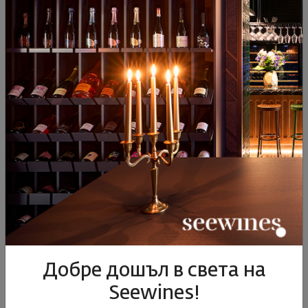
Шери Олоросо "Куко"
Шери Амонтийадо "Принсипе
де Барбадийо"
Испания
|
Паломино Фино
Испания
|
Паломино Фино
14
01
60
99
74
€
145
лв.
72
€
141
лв.
Добре дошъл в света на
Seewines!