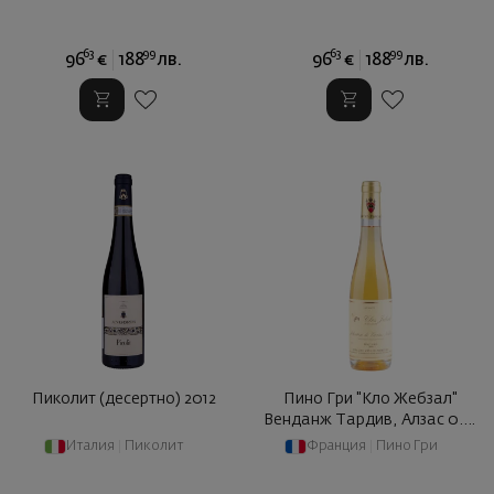
63
99
63
99
96
€
188
лв.
96
€
188
лв.
Пиколит (десертно) 2012
Пино Гри "Кло Жебзал"
Венданж Тардив, Алзас 0.37
... 2016
Италия
|
Пиколит
Франция
|
Пино Гри