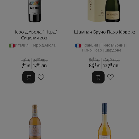
Неро д'Авола "Нърд"
Шампан Бруно Паяр Кюве 72
Сицилия 2021
Италия
|
Неро д'Авола
Франция
|
Пино Мьоние
|
Пино Ноар
|
Шардоне
73
90
87
90
12
€
24
лв.
86
€
169
лв.
64
94
15
43
7
€
14
лв.
65
€
127
лв.