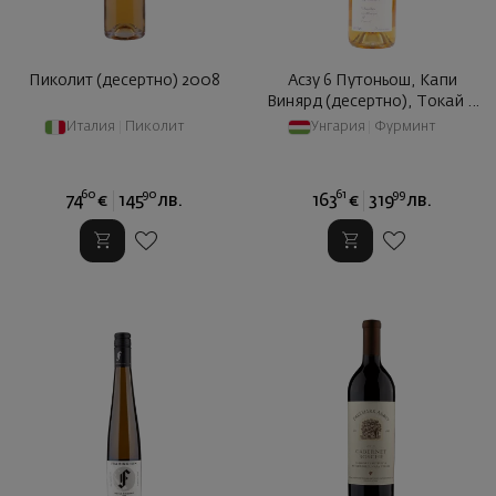
Пиколит (десертно) 2008
Асзу 6 Путоньош, Капи
Винярд (десертно), Токай 0
... 2011
Италия
|
Пиколит
Унгария
|
Фурминт
60
90
61
99
74
€
145
лв.
163
€
319
лв.