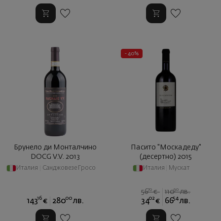
- 40%
Брунело ди Монталчино
Пасито "Москадеду"
DOCG V.V. 2013
(десертно) 2015
Италия
|
Санджовезе Гросо
Италия
|
Мускат
70
90
56
€
110
лв.
16
00
02
54
143
€
280
лв.
34
€
66
лв.