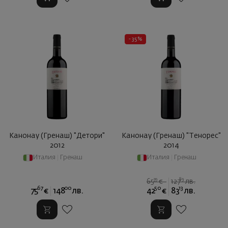
- 35%
Канонау (Гренаш) "Детори"
Канонау (Гренаш) "Тенорес"
2012
2014
Италия
|
Гренаш
Италия
|
Гренаш
39
89
65
€
127
лв.
67
00
50
13
75
€
148
лв.
42
€
83
лв.