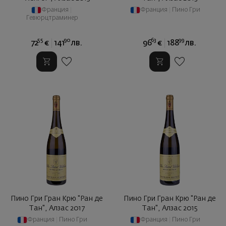
Франция
|
Франция
|
Пино Гри
Гевюрцтраминер
55
90
63
99
72
€
141
лв.
96
€
188
лв.
Пино Гри Гран Крю "Ран де
Пино Гри Гран Крю "Ран де
Тан", Алзас 2017
Тан", Алзас 2015
Франция
|
Пино Гри
Франция
|
Пино Гри