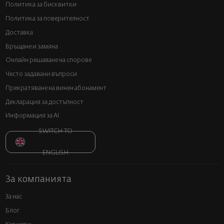
Политика за бисквитки
Политика за поверителност
Доставка
Връщане и замяна
Онлайн решаване на спорове
Често задавани въпроси
Прекратяване на винен абонамент
Декларация за достъпност
Информация за AI
SWITCH TO
ENGLISH
За компанията
За нас
Блог