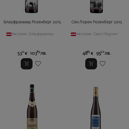
Блауфранкиш Розенберг 2015
Сен Лорен Розенберг 2015
Австрия
|
Блауфранкиш
Австрия
|
Санкт Лаурент
12
89
83
50
53
€
103
лв.
48
€
95
лв.