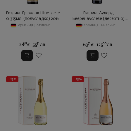
Ризлинг Грюнлак Шпетлезе
Ризлинг Аулерд
0.375мл. (полусладко) 2016
Бееренауслезе (десертно)
2015
Германия
|
Ризлинг
Германия
|
Ризлинг
38
51
91
00
28
€
55
лв.
63
€
125
лв.
- 25%
- 25%