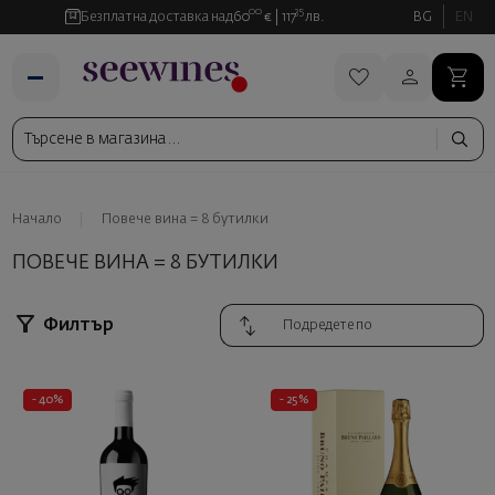
00
35
Безплатна доставка над
60
€
117
лв.
BG
EN
Начало
Повече вина = 8 бутилки
ПОВЕЧЕ ВИНА = 8 БУТИЛКИ
Филтър
- 40%
- 25%