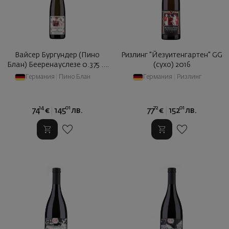
Вайсер Бургундер (Пино
Ризлинг "Йезуитенгартен" GG
Блан) Бееренауслезе 0.375 ...
(сухо) 2016
2016
Германия
|
Пино Блан
Германия
|
Ризлинг
14
01
72
01
74
€
145
лв.
77
€
152
лв.