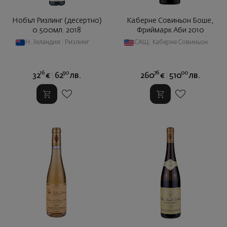
Нобъл Ризлинг (десертно)
Каберне Совиньон Боше,
0.500мл. 2018
Фриймарк Аби 2010
Н. Зеландия
|
Ризлинг
САЩ
|
Каберне Совиньон
16
90
76
00
32
€
62
лв.
260
€
510
лв.