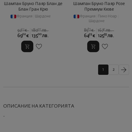
Шампан Бруно Паяр Блан де
Шампан Бруно Паяр Розе
Блан Гран Крю
Премиум Кюве
Франция
|
Шардоне
Франция
|
Пино Ноар
|
Шардоне
03
00
85
91
92
€
180
лв.
85
€
167
лв.
02
00
39
93
69
€
135
лв.
64
€
125
лв.
1
2
ОПИСАНИЕ НА КАТЕГОРИЯТА
-