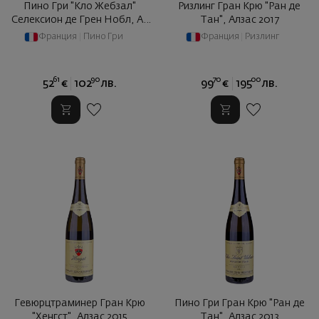
Пино Гри "Кло Жебзал"
Ризлинг Гран Крю "Ран де
Селексион де Грен Нобл, Ал
Тан", Алзас 2017
... 2017
Франция
|
Пино Гри
Франция
|
Ризлинг
61
90
70
00
52
€
102
лв.
99
€
195
лв.
Гевюрцтраминер Гран Крю
Пино Гри Гран Крю "Ран де
"Хенгст", Алзас 2015
Тан", Алзас 2013