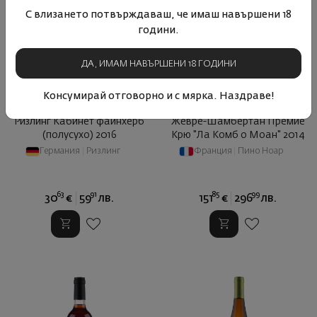
С влизането потвърждаваш, че имаш навършени 18
години.
ДА, ИМАМ НАВЪРШЕНИ 18 ГОДИНИ
Консумирай отговорно и с мярка. Наздраве!
Ризлинг Кабинет файнхерб
Жевре-Шамбертан Премие
(полусухо) 2016
Крю "Ла Комб о Моан" 2014
Германия
|
Ризлинг
Франция
|
Пино Ноар
63
91
85
99
30
€
59
лв.
151
€
296
лв.