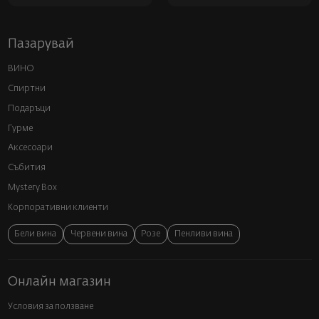
Пазарувай
ВИНО
Спиртни
Подаръци
Гурме
Аксесоари
Събития
Mystery Box
Корпоративни клиенти
Бели вина
Червени вина
Розе
Пенливи вина
Онлайн магазин
Условия за ползване