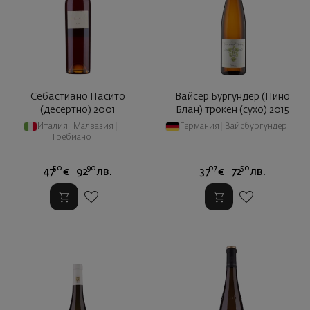
Себастиано Пасито
Вайсер Бургундер (Пино
(десертно) 2001
Блан) трокен (сухо) 2015
Италия
|
Малвазия
|
Германия
|
Вайсбургундер
Требиано
50
90
07
50
47
€
92
лв.
37
€
72
лв.