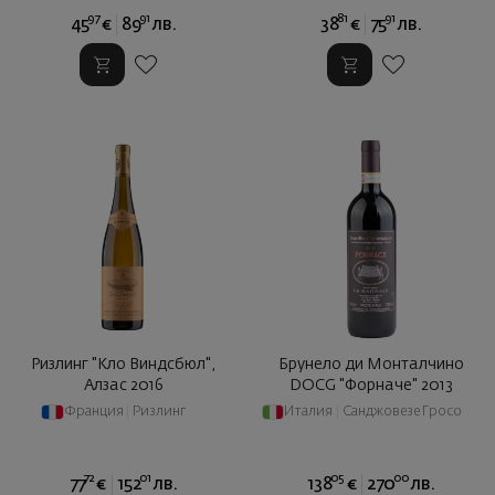
97
91
81
91
45
€
89
лв.
38
€
75
лв.
Ризлинг "Кло Виндсбюл",
Брунело ди Монталчино
Алзас 2016
DOCG "Форначе" 2013
Франция
|
Ризлинг
Италия
|
Санджовезе Гросо
72
01
05
00
77
€
152
лв.
138
€
270
лв.