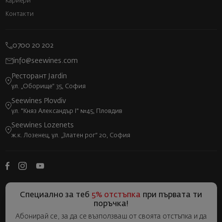
Кариери
Контакти
0700 20 202
info@seewines.com
Ресторант Jardin
ул. „Оборище“ 35, София
Seewines Plovdiv
ул. "Княз Александър I" №45, Пловдив
Seewines Lozenets
ж.к. Лозенец, ул. „Златен рог“ 20, София
Специално за теб
5% отстъпка
при първата ти
поръчка!
Абонирай се, за да се възползваш от своята отстъпка и да