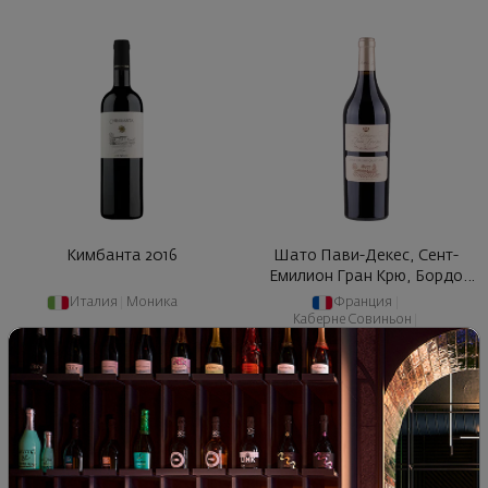
Кимбанта 2016
Шато Пави-Декес, Сент-
Емилион Гран Крю, Бордо
2015
Италия
|
Моника
Франция
|
Каберне Совиньон
|
Каберне Фран
|
Мерло
18
50
30
00
42
€
82
лв.
217
€
425
лв.