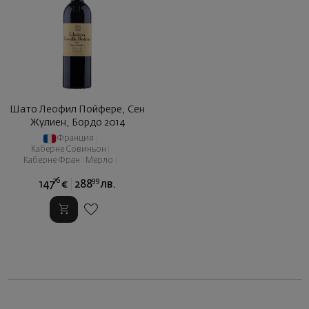
Шато Леофил Пойфере, Сен
Жулиен, Бордо 2014
Франция
|
Каберне Совиньон
|
Каберне Фран
|
Мерло
|
Пти Вердо
76
99
147
€
288
лв.