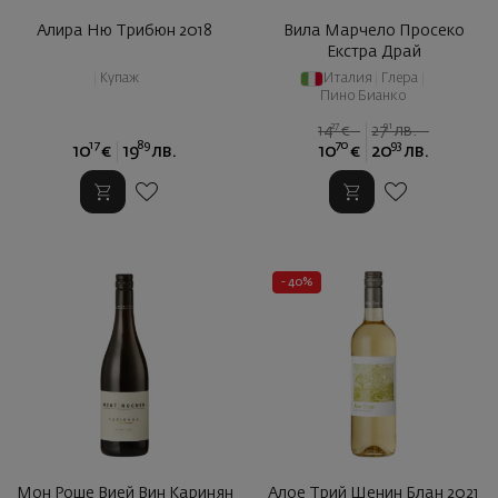
Алира Ню Трибюн 2018
Вила Марчело Просеко
Екстра Драй
|
Купаж
Италия
|
Глера
|
Пино Бианко
27
91
14
€
27
лв.
17
89
70
93
10
€
19
лв.
10
€
20
лв.
- 40%
Мон Роше Вией Вин Каринян
Алое Трий Шенин Блан 2021