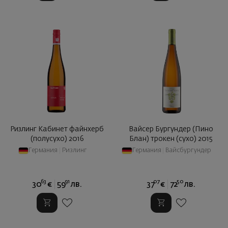
Ризлинг Кабинет файнхерб
Вайсер Бургундер (Пино
(полусухо) 2016
Блан) трокен (сухо) 2015
Германия
|
Ризлинг
Германия
|
Вайсбургундер
63
91
07
50
30
€
59
лв.
37
€
72
лв.