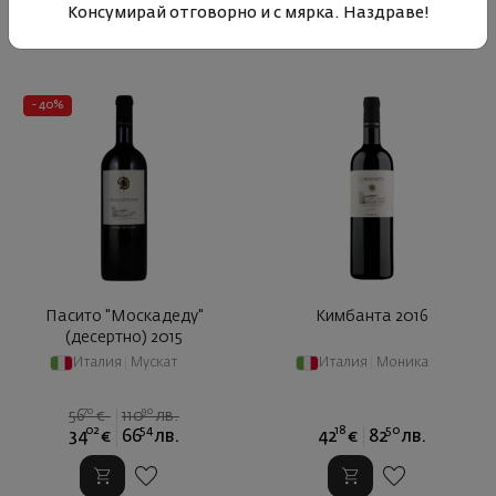
Консумирай отговорно и с мярка. Наздраве!
- 40%
Пасито "Москадеду"
Кимбанта 2016
(десертно) 2015
Италия
|
Мускат
Италия
|
Моника
70
90
56
€
110
лв.
02
54
18
50
34
€
66
лв.
42
€
82
лв.