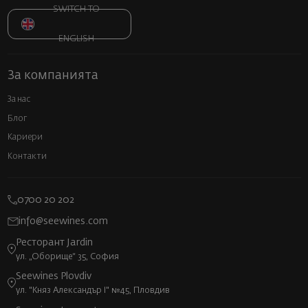
SWITCH TO
ENGLISH
За компанията
За нас
Блог
Кариери
Контакти
0700 20 202
info@seewines.com
Ресторант Jardin
ул. „Оборище“ 35, София
Seewines Plovdiv
ул. "Княз Александър I" №45, Пловдив