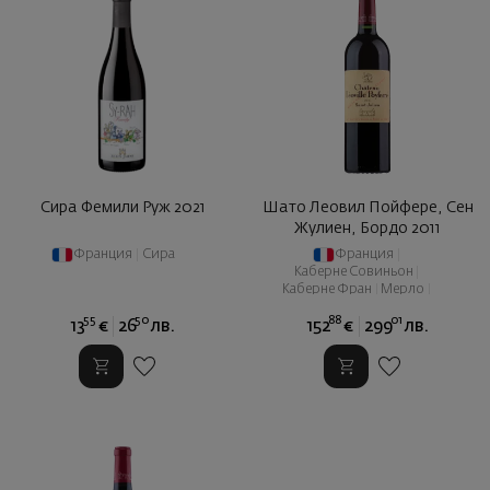
Сира Фемили Руж 2021
Шато Леовил Пойфере, Сен
Жулиен, Бордо 2011
Франция
|
Сира
Франция
|
Каберне Совиньон
|
Каберне Фран
|
Мерло
|
Пти Вердо
55
50
88
01
13
€
26
лв.
152
€
299
лв.