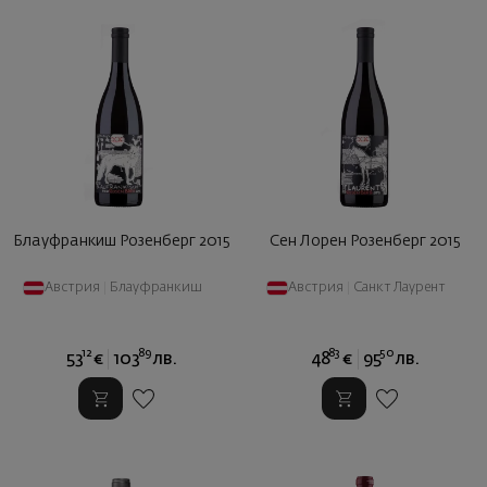
Блауфранкиш Розенберг 2015
Сен Лорен Розенберг 2015
Австрия
|
Блауфранкиш
Австрия
|
Санкт Лаурент
12
89
83
50
53
€
103
лв.
48
€
95
лв.