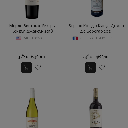
Мерло Винтнърс Ризърв
Боргон Кот дю Кушуа Домен
Кендъл Джаксън 2018
дю Борегар 2021
САЩ
|
Мерло
Франция
|
Пино Ноар
67
90
78
51
32
€
63
лв.
23
€
46
лв.