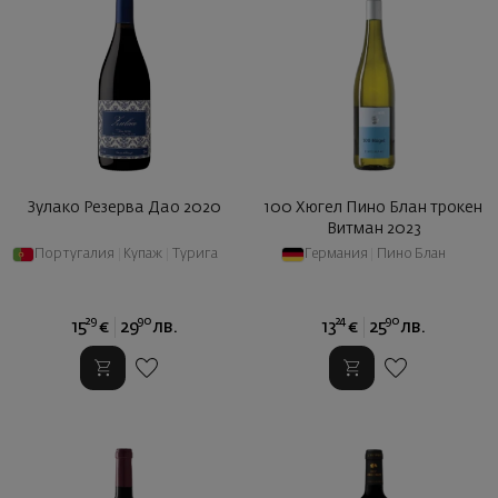
Зулако Резерва Дао 2020
100 Хюгел Пино Блан трокен
Витман 2023
Португалия
|
Купаж
|
Турига
Германия
|
Пино Блан
29
90
24
90
15
€
29
лв.
13
€
25
лв.