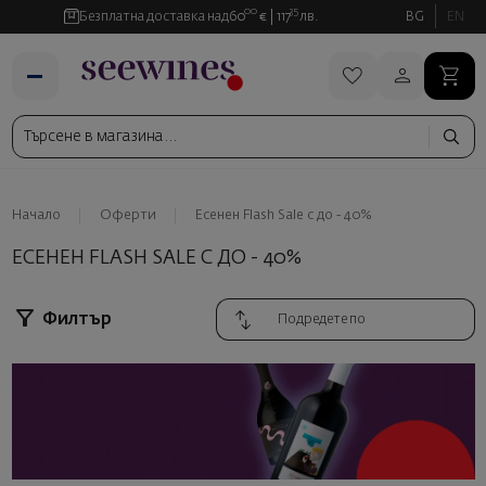
00
35
Безплатна доставка над
60
€
117
лв.
BG
EN
Начало
Оферти
Есенен Flash Sale с до - 40%
ЕСЕНЕН FLASH SALE С ДО - 40%
Филтър