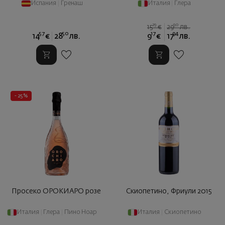
Испания
|
Гренаш
Италия
|
Глера
29
90
15
€
29
лв.
57
50
17
94
14
€
28
лв.
9
€
17
лв.
- 25%
Просеко ОРОКИАРО розе
Скиопетино, Фриули 2015
Италия
|
Глера
|
Пино Ноар
Италия
|
Скиопетино