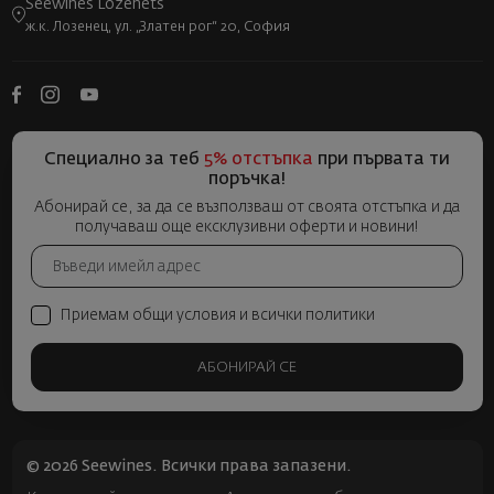
Seewines Lozenets
ж.к. Лозенец, ул. „Златен рог“ 20, София
Специално за теб
5% отстъпка
при първата ти
поръчка!
Абонирай се, за да се възползваш от своята отстъпка и да
получаваш още ексклузивни оферти и новини!
Приемам общи условия и всички политики
АБОНИРАЙ СЕ
© 2026 Seewines. Всички права запазени.