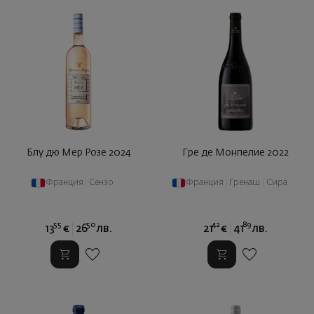
Блу дю Мер Розе 2024
Гре де Монпелие 2022
Франция
|
Сензо
Франция
|
Гренаш
|
Сира
55
50
42
89
13
€
26
лв.
21
€
41
лв.