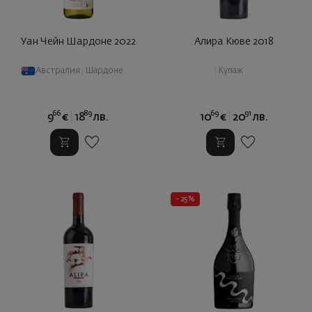
Уан Чейн Шардоне 2022
Алира Кюве 2018
Австралия
|
Шардоне
|
Купаж
66
89
69
91
9
€
18
лв.
10
€
20
лв.
- 25%