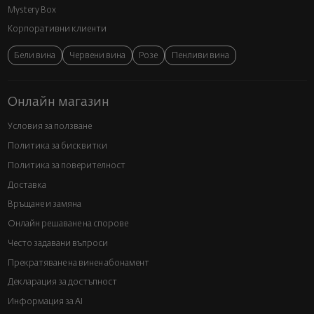
Mystery Box
Корпоративни клиенти
Бели вина
Червени вина
Розе
Пенливи вина
Онлайн магазин
Условия за ползване
Политика за бисквитки
Политика за поверителност
Доставка
Връщане и замяна
Онлайн решаване на спорове
Често задавани въпроси
Прекратяване на винен абонамент
Декларация за достъпност
Информация за AI