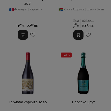
2021
Франция
|
Каринян
Южна Африка
|
Шенин Блан
64
90
8
€
16
лв.
50
49
18
14
11
€
22
лв.
5
€
10
лв.
- 40%
Гарнача Ауркито 2020
Просеко Брут