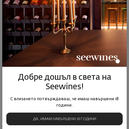
65
90
22
50
31
€
61
лв.
21
€
41
лв.
Добре дошъл в света на
Seewines!
Вайсер Бургундер (Пино
Брунело ди Монталчино
Блан) Трокен 2021
DOCG V.V. 2013
С влизането потвърждаваш, че имаш навършени 18
Германия
|
Вайсбургундер
Италия
|
Санджовезе Гросо
години.
ДА, ИМАМ НАВЪРШЕНИ 18 ГОДИНИ
40
90
16
00
20
€
39
лв.
143
€
280
лв.