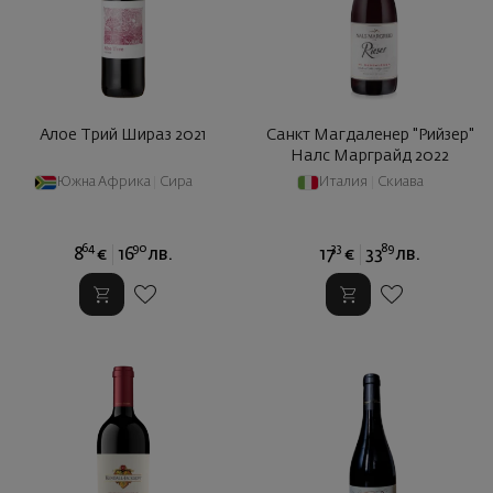
Алое Трий Шираз 2021
Санкт Магдаленер "Рийзер"
Налс Марграйд 2022
Южна Африка
|
Сира
Италия
|
Скиава
64
90
33
89
8
€
16
лв.
17
€
33
лв.