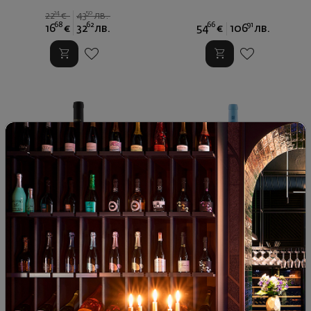
24
50
22
€
43
лв.
68
62
66
91
16
€
32
лв.
54
€
106
лв.
Торнамира 2016
Грауер Бургундер (Пино Гри)
Трокен 2021
Италия
|
Каберне Совиньон
Германия
|
Пино Гри
|
Мерло
|
Сира