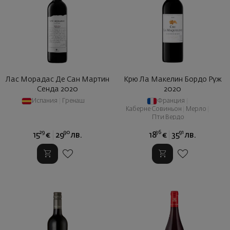
Лас Морадас Де Сан Мартин
Крю Ла Макелин Бордо Руж
Сенда 2020
2020
Испания
|
Гренаш
Франция
|
Каберне Совиньон
|
Мерло
|
Пти Вердо
29
90
36
91
15
€
29
лв.
18
€
35
лв.